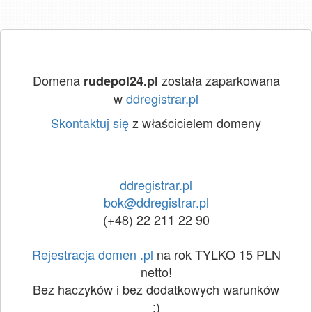
Domena
została zaparkowana
rudepol24.pl
w
ddregistrar.pl
Skontaktuj się
z właścicielem domeny
ddregistrar.pl
bok@ddregistrar.pl
(+48) 22 211 22 90
Rejestracja domen .pl
na rok TYLKO 15 PLN
netto!
Bez haczyków i bez dodatkowych warunków
:)