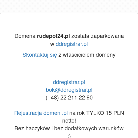
Domena
została zaparkowana
rudepol24.pl
w
ddregistrar.pl
Skontaktuj się
z właścicielem domeny
ddregistrar.pl
bok@ddregistrar.pl
(+48) 22 211 22 90
Rejestracja domen .pl
na rok TYLKO 15 PLN
netto!
Bez haczyków i bez dodatkowych warunków
:)