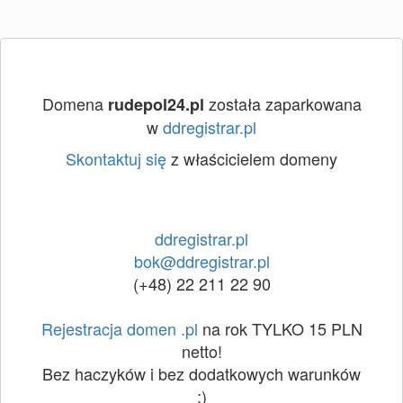
Domena
została zaparkowana
rudepol24.pl
w
ddregistrar.pl
Skontaktuj się
z właścicielem domeny
ddregistrar.pl
bok@ddregistrar.pl
(+48) 22 211 22 90
Rejestracja domen .pl
na rok TYLKO 15 PLN
netto!
Bez haczyków i bez dodatkowych warunków
:)