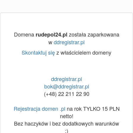
Domena
została zaparkowana
rudepol24.pl
w
ddregistrar.pl
Skontaktuj się
z właścicielem domeny
ddregistrar.pl
bok@ddregistrar.pl
(+48) 22 211 22 90
Rejestracja domen .pl
na rok TYLKO 15 PLN
netto!
Bez haczyków i bez dodatkowych warunków
:)