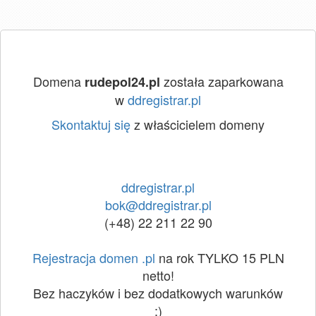
Domena
została zaparkowana
rudepol24.pl
w
ddregistrar.pl
Skontaktuj się
z właścicielem domeny
ddregistrar.pl
bok@ddregistrar.pl
(+48) 22 211 22 90
Rejestracja domen .pl
na rok TYLKO 15 PLN
netto!
Bez haczyków i bez dodatkowych warunków
:)