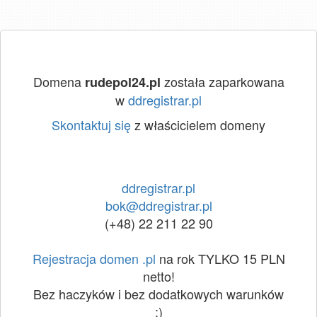
Domena
została zaparkowana
rudepol24.pl
w
ddregistrar.pl
Skontaktuj się
z właścicielem domeny
ddregistrar.pl
bok@ddregistrar.pl
(+48) 22 211 22 90
Rejestracja domen .pl
na rok TYLKO 15 PLN
netto!
Bez haczyków i bez dodatkowych warunków
:)