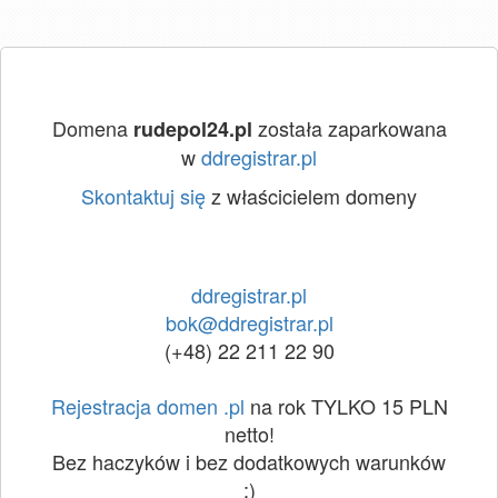
Domena
została zaparkowana
rudepol24.pl
w
ddregistrar.pl
Skontaktuj się
z właścicielem domeny
ddregistrar.pl
bok@ddregistrar.pl
(+48) 22 211 22 90
Rejestracja domen .pl
na rok TYLKO 15 PLN
netto!
Bez haczyków i bez dodatkowych warunków
:)