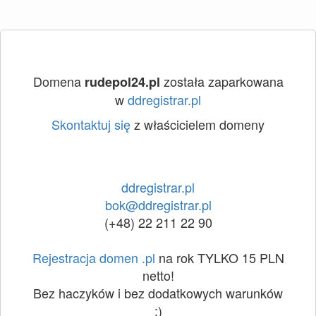
Domena
została zaparkowana
rudepol24.pl
w
ddregistrar.pl
Skontaktuj się
z właścicielem domeny
ddregistrar.pl
bok@ddregistrar.pl
(+48) 22 211 22 90
Rejestracja domen .pl
na rok TYLKO 15 PLN
netto!
Bez haczyków i bez dodatkowych warunków
:)