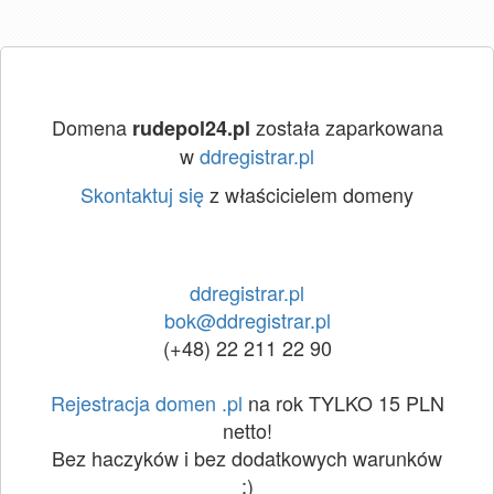
Domena
została zaparkowana
rudepol24.pl
w
ddregistrar.pl
Skontaktuj się
z właścicielem domeny
ddregistrar.pl
bok@ddregistrar.pl
(+48) 22 211 22 90
Rejestracja domen .pl
na rok TYLKO 15 PLN
netto!
Bez haczyków i bez dodatkowych warunków
:)