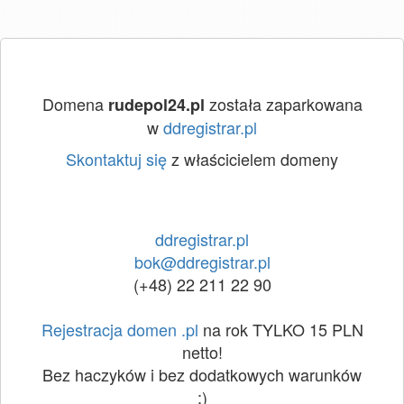
Domena
została zaparkowana
rudepol24.pl
w
ddregistrar.pl
Skontaktuj się
z właścicielem domeny
ddregistrar.pl
bok@ddregistrar.pl
(+48) 22 211 22 90
Rejestracja domen .pl
na rok TYLKO 15 PLN
netto!
Bez haczyków i bez dodatkowych warunków
:)